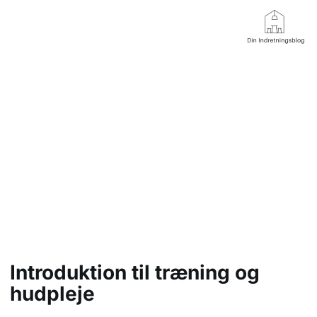
Sådan kombinerer du
træning og hudpleje for
en strålende hud
Introduktion til træning og
hudpleje