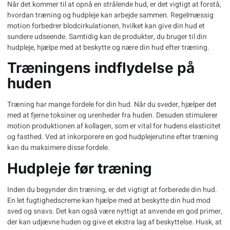
Når det kommer til at opnå en strålende hud, er det vigtigt at forstå,
hvordan træning og hudpleje kan arbejde sammen. Regelmæssig
motion forbedrer blodcirkulationen, hvilket kan give din hud et
sundere udseende. Samtidig kan de produkter, du bruger til din
hudpleje
, hjælpe med at beskytte og nære din hud efter træning.
Træningens indflydelse på
huden
Træning har mange fordele for din hud. Når du sveder, hjælper det
med at fjerne toksiner og urenheder fra huden. Desuden stimulerer
motion produktionen af kollagen, som er vital for hudens elasticitet
og fasthed. Ved at inkorporere en god
hudplejerutine
efter træning
kan du maksimere disse fordele.
Hudpleje før træning
Inden du begynder din træning, er det vigtigt at forberede din hud.
En let fugtighedscreme kan hjælpe med at beskytte din hud mod
sved og snavs. Det kan også være nyttigt at anvende en god primer,
der kan udjævne huden og give et ekstra lag af beskyttelse. Husk, at