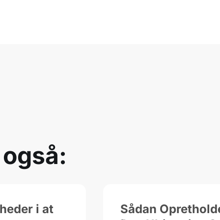
 også:
eder i at
Sådan Opretholde