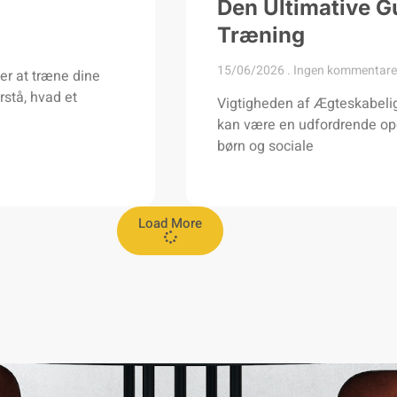
Den Ultimative G
Træning
15/06/2026
Ingen kommentare
r at træne dine
rstå, hvad et
Vigtigheden af Ægteskabelig
kan være en udfordrende opga
børn og sociale
Load More