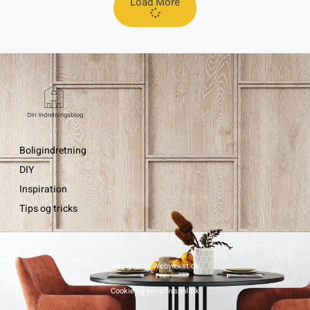
Load More
Boligindretning
DIY
Inspiration
Tips og tricks
Designet af Webvækst.dk
Cookie og privatlivspolitik