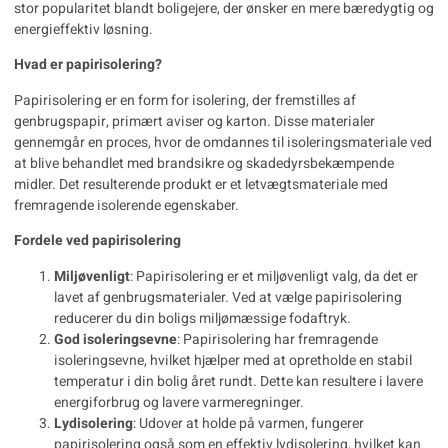
stor popularitet blandt boligejere, der ønsker en mere bæredygtig og
energieffektiv løsning.
Hvad er papirisolering?
Papirisolering
er en form for isolering, der fremstilles af
genbrugspapir, primært aviser og karton. Disse materialer
gennemgår en proces, hvor de omdannes til isoleringsmateriale ved
at blive behandlet med brandsikre og skadedyrsbekæmpende
midler. Det resulterende produkt er et letvægtsmateriale med
fremragende isolerende egenskaber.
Fordele ved papirisolering
Miljøvenligt
: Papirisolering er et miljøvenligt valg, da det er
lavet af genbrugsmaterialer. Ved at vælge papirisolering
reducerer du din boligs miljømæssige fodaftryk.
God isoleringsevne
: Papirisolering har fremragende
isoleringsevne, hvilket hjælper med at opretholde en stabil
temperatur i din bolig året rundt. Dette kan resultere i lavere
energiforbrug og lavere varmeregninger.
Lydisolering
: Udover at holde på varmen, fungerer
papirisolering også som en effektiv lydisolering, hvilket kan