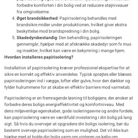
forbedre komforten i din bolig ved at reducere støjniveauer
fra omgivelserne.
Øget brandsikkerhed
: Papirisolering behandles med
brandsikre midler under produktionen, hvilket giver ekstra
beskyttelse mod brandspredning i din bolig.
Skadedyrsbestandig
: Den behandling, papirisoleringen
gennemgår, hjælper med at afskrække skadedyr som fx mus
og insekter, hvilket kan være en bekymring i mange hjem.
Hvordan installeres papirisolering?
Installation af papirisolering kræver professionel ekspertise for at
sikre en korrekt og effektiv anvendelse. Typisk sprøjtes eller blæses
papirisoleringen ind i vægge, lofter eller gulve, hvor den dækker og
fylder hulrummene for at skabe en effektiv barriere mod varmetab.
Papirisolering er en fremragende løsning til boligejere, der ønsker at
forbedre deres boligs energieffektivitet og komfortniveau. Med
dens miljøvenlige egenskaber, gode isoleringsevne og andre fordele,
kan papirisolering være en værdifuld investering i din bolig på lang
sigt. Så hvis du overvejer at opgradere din boligs isolering, bør du
bestemt overveje papirisolering som en mulighed. Det vil ikke kun
hjælpe med at holde din bolig varm om vinteren og kølig om